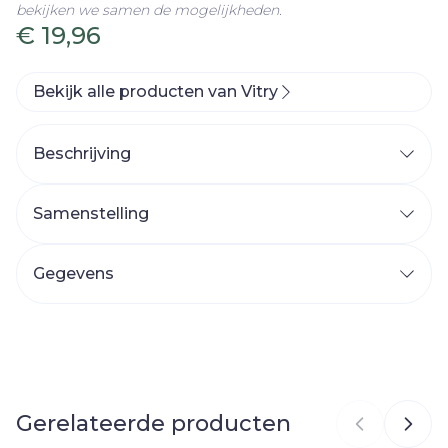
bekijken we samen de mogelijkheden.
€ 19,96
Bekijk alle producten van Vitry
Beschrijving
Samenstelling
Gegevens
CNK
3704822
Organisaties
Vitry
Gerelateerde producten
Merken
Vitry