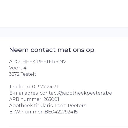
Droge voeten
Aerosol toest
kloven
Tabletten
Aerosol acces
Blaren
Creme, gel e
Zuurstof
Eelt
Eksteroog - 
Ademhalingss
Toon meer
Neem contact met ons op
APOTHEEK PEETERS NV
Spieren en ge
Voort 4
Specifiek vo
3272
Testelt
Naalden en s
Lichaamsver
Telefoon:
013 77 24 71
Infecties
Spuiten
Deodorant
E-mailadres:
contact@
apotheekpeeters.be
Oplossing voo
APB nummer:
263001
Gezichtsverz
Apotheek titularis:
Leen Peeters
Naalden
Luizen
BTW nummer:
BE0422792415
Naalden voor
insulinepen -