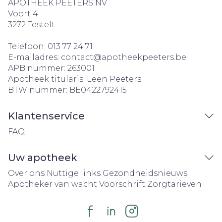
APOTHEEK PEETERS NV
Voort 4
3272
Testelt
Telefoon:
013 77 24 71
E-mailadres:
contact@
apotheekpeeters.be
APB nummer:
263001
Apotheek titularis:
Leen Peeters
BTW nummer:
BE0422792415
Klantenservice
FAQ
Uw apotheek
Over ons
Nuttige links
Gezondheidsnieuws
Apotheker van wacht
Voorschrift
Zorgtarieven