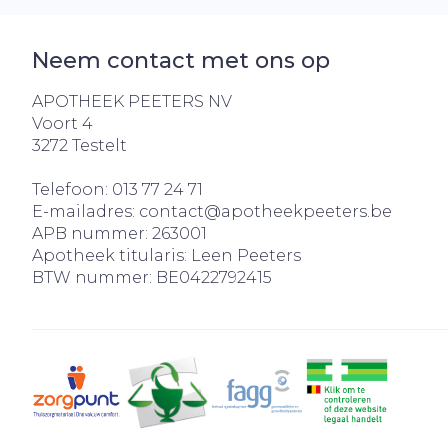
Aerosol acces
Blaren
Creme, gel e
Zuurstof
Eelt
Neem contact met ons op
Eksteroog - 
APOTHEEK PEETERS NV
Ademhalingss
Toon meer
Voort 4
3272
Testelt
Spieren en ge
Telefoon:
013 77 24 71
Specifiek vo
E-mailadres:
contact@
apotheekpeeters.be
Naalden en s
APB nummer:
263001
Lichaamsver
Apotheek titularis:
Leen Peeters
Infecties
Spuiten
BTW nummer:
BE0422792415
Deodorant
Oplossing voo
Gezichtsverz
Naalden
Luizen
Naalden voor
insulinepen -
Diagnostica
pennaalden
Toon meer