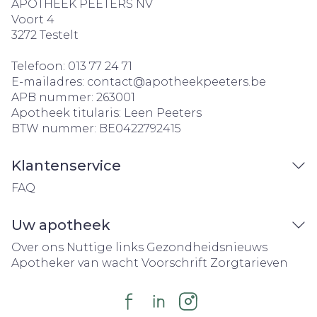
APOTHEEK PEETERS NV
Voort 4
3272
Testelt
Telefoon:
013 77 24 71
E-mailadres:
contact@
apotheekpeeters.be
APB nummer:
263001
Apotheek titularis:
Leen Peeters
BTW nummer:
BE0422792415
Klantenservice
FAQ
Uw apotheek
Over ons
Nuttige links
Gezondheidsnieuws
Apotheker van wacht
Voorschrift
Zorgtarieven