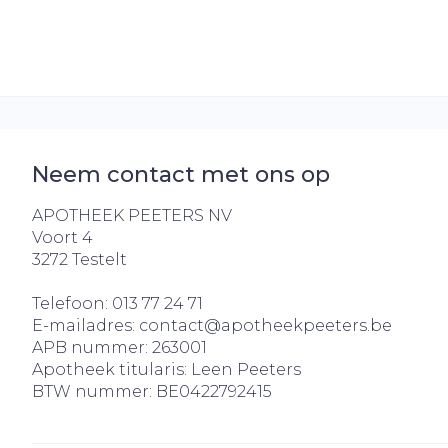
Droge voeten
Aerosol toest
kloven
Tabletten
Aerosol acces
Blaren
Creme, gel e
Zuurstof
Eelt
Eksteroog - 
Ademhalingss
Toon meer
Neem contact met ons op
APOTHEEK PEETERS NV
Spieren en ge
Voort 4
Specifiek vo
3272
Testelt
Naalden en s
Lichaamsver
Telefoon:
013 77 24 71
Infecties
Spuiten
Deodorant
E-mailadres:
contact@
apotheekpeeters.be
Oplossing voo
APB nummer:
263001
Gezichtsverz
Apotheek titularis:
Leen Peeters
Naalden
Luizen
BTW nummer:
BE0422792415
Naalden voor
insulinepen -