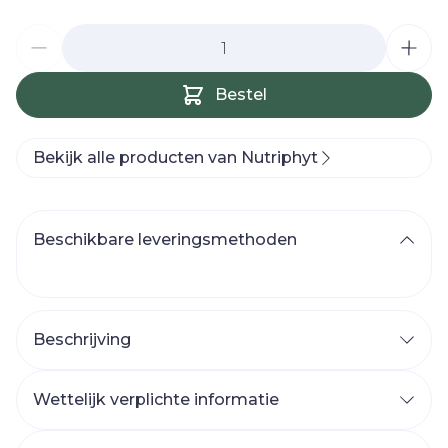
Aantal
Bestel
Bekijk alle producten van Nutriphyt
Beschikbare leveringsmethoden
Beschrijving
Mucoperm Apple+: natuurlijk
alternatief met appel als draagstof
Wettelijk verplichte informatie