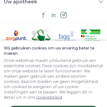
Uw apotheek
285
L-Glutamine
mg
Spiruline (Spirulina
398.4
maxima)
mg
Mariadistel (Silybum
165
Wij gebruiken cookies om uw ervaring beter te
marianum)
mg
Juridische links
maken.
Onze webshop maakt uitsluitend gebruik van
essentiële cookies. Deze cookies zijn noodzakelijk
92.1
Enzymcomplex
om onze website te laten functioneren. We
mg
maken geen gebruik van andere soorten
cookies; daarom bieden we geen mogelijkheid
OptiMSM®
91.2
om cookies te weigeren of uw cookie-
(Methylsulfonylmethaan)
mg
instellingen aan te passen. We leggen dit in
detail uit in ons
cookiebeleid
85.5
Gamma oryzanol