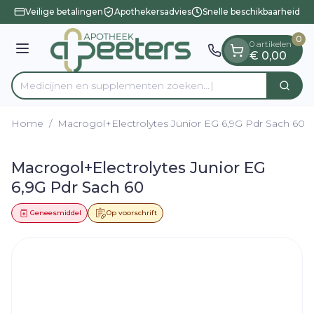
Dia 1 van 1
Ga naar de inhoud
Veilige betalingen
Apothekersadvies
Snelle beschikbaarheid
0
0 artikelen
Menu
€ 0,00
Medicijnen en supplementen zoeken
Zoek
Product, merk, categorie...
Home
/
Macrogol+Electrolytes Junior EG 6,9G Pdr Sach 60
Macrogol+Electrolytes Junior EG
6,9G Pdr Sach 60
Geneesmiddel
Op voorschrift