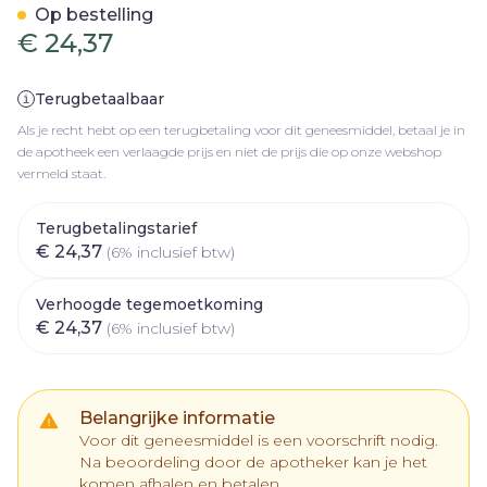
Op bestelling
€ 24,37
Terugbetaalbaar
Als je recht hebt op een terugbetaling voor dit geneesmiddel, betaal je in
de apotheek een verlaagde prijs en niet de prijs die op onze webshop
vermeld staat.
Terugbetalingstarief
€ 24,37
(6% inclusief btw)
Verhoogde tegemoetkoming
€ 24,37
(6% inclusief btw)
Belangrijke informatie
Voor dit geneesmiddel is een voorschrift nodig.
Na beoordeling door de apotheker kan je het
komen afhalen en betalen.