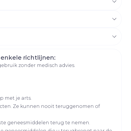
hie
Diverse
r
Toon meer
oet
geneesmiddelen
e oog (ogen) instilleren
r
eparaat: ongeveer vijf minuten
erende
Parfums en
geurproducten
ten van het ooglid na instillatie wordt
 enkele richtlijnen:
gebruik zonder medisch advies.
 met je arts.
cten. Ze kunnen nooit teruggenomen of
CBD
kte geneesmiddelen terug te nemen.
lle geneesmiddelen die u terugbrengt naar de