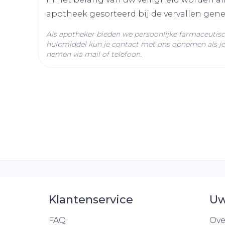
Verpakking
apotheek gesorteerd bij de vervallen gen
Actieve
Als apotheker bieden we persoonlijke farmaceutis
apraclonidine hydroch
Ingrediënten
hulpmiddel kun je contact met ons opnemen als je 
nemen via mail of telefoon.
Behoud
Kamertemperatuur (15°
Klantenservice
Uw
FAQ
Ove