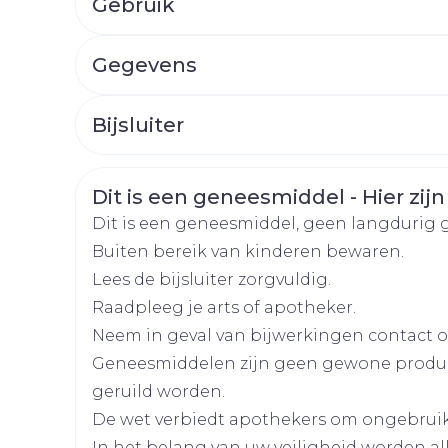
Gebruik
Afslanken
Homeopat
Toon mee
Enkel en v
3 x per dag 1 druppel in het (de) aangedan
Toon mee
Gegevens
Interval tussen de instillatie van ieder pr
orging
CNK
Supplementen
1253731
Insectenw
Bijsluiter
middelen
Oculair gebruik
n
Mondmaskers
rnissen
Nasolacrimale occlusie of het zachtjes slui
Organisaties
Nederlands
Essential Pharma
Duits
Frans
d -
aanbevolen
Veiligheidsinformatie
Dit is een geneesmiddel - Hier zijn
huid
Merken
Alcon
Dit is een geneesmiddel, geen langdurig 
uid
Buiten bereik van kinderen bewaren.
Breedte
30 mm
Lees de bijsluiter zorgvuldig.
Raadpleeg je arts of apotheker.
Lengte
29 mm
Neem in geval van bijwerkingen contact op
Geneesmiddelen zijn geen gewone produ
Diepte
73 mm
Zelfbruiner
Scheren
geruild worden.
De wet verbiedt apothekers om ongebrui
Hoeveelheid
1
In het belang van uw veiligheid worden a