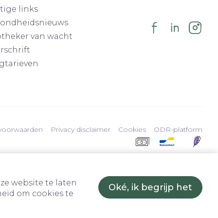
tige links
ondheidsnieuws
theker van wacht
rschrift
gtarieven
voorwaarden
Privacy disclaimer
Cookies
ODR-platform
ze website te laten
Oké, ik begrijp het
eid om cookies te