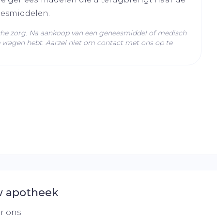
eesmiddelen.
che zorg. Na aankoop van een geneesmiddel of medisch
loride
vragen hebt. Aarzel niet om contact met ons op te
C - 25°C)
 apotheek
r ons