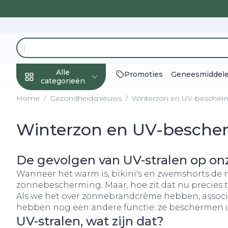
Ga naar de inhoud
Product, merk, categorie...
Alle
Promoties
Geneesmiddel
categorieën
Home
/
Gezondheidsnieuws
/
Winterzon en UV-bescher
Promoties
Winterzon en UV-besche
Schoonheid,
Haar en Hoof
Afslanken
Zwangerscha
Geheugen
Aromatherap
Lenzen en bril
Insecten
Maag darm st
verzorging en
hygiëne
Toon submenu voor Schoon
Kammen - on
Maaltijdverv
Zwangerscha
Verstuiver
Lensproduct
Verzorging
Maagzuur
De gevolgen van UV-stralen op on
insectenbet
Seksualiteit
Beschadigd 
Eetlustremm
Borstvoedin
Essentiële ol
Brillen
Lever, galbla
Dieet, voeding en
Wanneer het warm is, bikini's en zwemshorts de 
hoofdirritati
Anti insecten
pancreas
Platte buik
Lichaamsver
Complex - co
vitamines
zonnebescherming. Maar, hoe zit dat nu precies
Toon submenu voor Dieet,
Styling - spra
Teken tang o
Braken
Als we het over zonnebrandcrème hebben, assoc
Vetverbrande
Vitamines en
Zware benen
hebben nog een andere functie: ze beschermen u
Zwangerschap en
Verzorging
supplement
Laxeermidde
Toon meer
UV-stralen, wat zijn dat?
kinderen
Oligo-elemen
Toon submenu voor Zwang
Toon meer
Toon meer
Toon meer