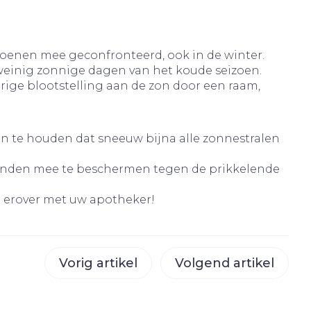
rapie
vogels
Wondzorg
Toon meer
Diagnosetesten en
izoenen mee geconfronteerd, ook in de winter.
meetapparatuur
Oren
Mond en keel
 stress
Vlooien en teken
 weinig zonnige dagen van het koude seizoen.
rige blootstelling aan de zon door een raam,
Alcoholtest
ing
Oordopjes
Zuigtabletten
 therapie -
Bloeddrukmeter
els
d
 en -
Oorreiniging
Spray - oplossing
Mond, muil of snavel
Cholesteroltest
el
ozen
Oordruppels
ten te houden dat sneeuw bijna alle zonnestralen
Hartslagmeter
en
 handen mee te beschermen tegen de prikkelende
elen
Toon meer
r
t erover met uw apotheker!
cherming
Hygiëne
Ergonomie
Vorig artikel
Volgend artikel
nning en -
Aambeien
es
Bad en douche
Ademhaling en zuurstof
tje
Badkamer