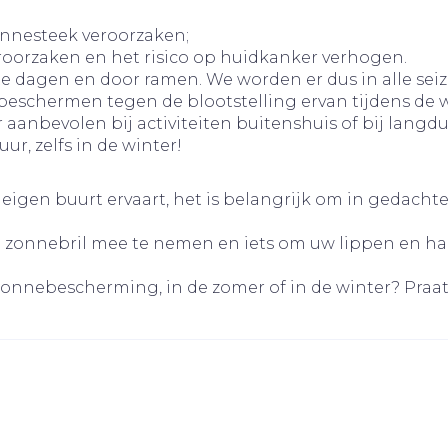
warmtethe
Kat
Duiven en 
onnesteek veroorzaken;
eroorzaken en het risico op huidkanker verhogen.
eit 50+ categorie
Wondzorg
EHBO
lkte dagen en door ramen. We worden er dus in alle se
Neus
Ogen
Ogen
Neus
olie
Homeopathie
even
Spieren en gewrichten
Gemoed en
 beschermen tegen de blootstelling ervan tijdens de
Vilt
Podologie
r geneeskunde categorie
nbevolen bij activiteiten buitenshuis of bij langdu
en
Spray
Ooginfecties
Oogspoel
Tabletten
Handschoenen
Cold - Hot
ur, zelfs in de winter!
n
Anti allergische en anti
Oogdrupp
warm/kou
Neussprays
Oren
Ogen
zorg en EHBO categorie
iaal
Wondhelend
ls
inflammatoire
druppels
Creme - g
Verbandd
 eigen buurt ervaart, het is belangrijk om in gedach
middelen
Brandwonden
 flos
s -
 en insecten categorie
Droge og
Medische
f pluimen
Accessoires
Ontzwellende middelen
Toon meer
 een zonnebril mee te nemen en iets om uw lippen en
hulpmidd
Glaucoom
smiddelen categorie
Toon mee
zonnebescherming, in de zomer of in de winter? Praa
Toon meer
nen
ie en
Nagels
Diabetes
Zonnebes
Stoma
Hart- en bloedvaten
Bloedverdu
, eelt en
Nagellak
Bloedglucosemeter
Aftersun
Stomazakj
stolling
ellen
Kalk- en
Teststrips en naalden
Lippen
Stomaplaa