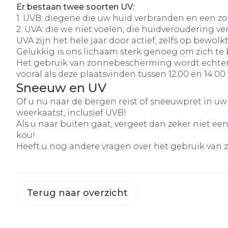
Er bestaan twee soorten UV:
Honden
1. UVB: diegene die uw huid verbranden en een z
Vitaliteit 50+
2. UVA: die we niet voelen, die huidveroudering v
Toon submenu voor Vitalit
Thuiszorg
UVA zijn het hele jaar door actief, zelfs op bewo
Mond
Huid
Plantaardige 
Nagels en ho
Natuur geneeskunde
Gelukkig is ons lichaam sterk genoeg om zich te
Batterijen
Toon submenu voor Natuu
Het gebruik van zonnebescherming wordt echter aa
Droge mond
Ontsmetten 
Toebehoren
vooral als deze plaatsvinden tussen 12.00 en 14.00 u
Thuiszorg en EHBO
desinfectere
Elektrische
Spijsvertering
Toon submenu voor Thuis
Sneeuw en UV
Steriel mater
tandenborste
Schimmels
Of u nu naar de bergen reist of sneeuwpret in uw
Dieren en insecten
Interdentaal -
Koortsblaasje
Toon submenu voor Dieren
weerkaatst, inclusief UVB!
Vacht, huid o
antiviraal
Als u naar buiten gaat, vergeet dan zeker niet
Kunstgebit
Geneesmiddelen
kou!
Jeuk
Toon submenu voor Genee
Toon meer
Heeft u nog andere vragen over het gebruik van 
Voeten en be
Aerosoltherap
Terug naar overzicht
zuurstof
Zware benen
Droge voeten
Aerosol toest
kloven
Tabletten