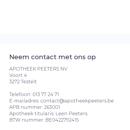
Aerosol acces
Blaren
Creme, gel e
Zuurstof
Eelt
Eksteroog - 
Ademhalingss
Toon meer
Spieren en ge
Neem contact met ons op
Specifiek vo
Naalden en s
APOTHEEK PEETERS NV
Lichaamsver
Voort 4
Infecties
Spuiten
Deodorant
3272
Testelt
Oplossing voo
Gezichtsverz
Telefoon:
013 77 24 71
Naalden
Luizen
E-mailadres:
contact@
apotheekpeeters.be
APB nummer:
263001
Naalden voor
Apotheek titularis:
Leen Peeters
insulinepen -
Diagnostica
BTW nummer:
BE0422792415
pennaalden
Toon meer