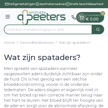
Dia 1 van 1
Ga naar de inhoud
Veilige betalingen
Apothekersadvies
Snelle beschikbaarheid
0
0 artikelen
Menu
€ 0,00
Vind snel wondverzorging en
Zoek
Product, merk, categorie...
Home
/
Gezondheidsnieuws
/
Wat zijn spataders?
Wat zijn spataders?
Men spreekt van spataders wanneer
opgezwollen aders duidelijk zichtbaar zijn onder
de huid. Dit is het gevolg van een slechte
bloeddoorstroming, vooral in de onderste
ledematen. De aders slagen er eigenlijk niet in
om het bloed op een correcte manier terug naar
het hart te sturen. Het bloed blijft ter hoogte van
de ader en zorgt voor de abnormale afwijking: de