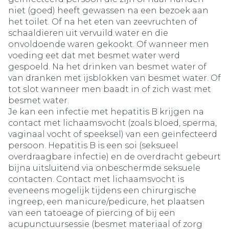
niet (goed) heeft gewassen na een bezoek aan
het toilet. Of na het eten van zeevruchten of
schaaldieren uit vervuild water en die
onvoldoende waren gekookt. Of wanneer men
voeding eet dat met besmet water werd
gespoeld. Na het drinken van besmet water of
van dranken met ijsblokken van besmet water. Of
tot slot wanneer men baadt in of zich wast met
besmet water.
Je kan een infectie met hepatitis B krijgen na
contact met lichaamsvocht (zoals bloed, sperma,
vaginaal vocht of speeksel) van een geïnfecteerd
persoon. Hepatitis B is een soi (seksueel
overdraagbare infectie) en de overdracht gebeurt
bijna uitsluitend via onbeschermde seksuele
contacten. Contact met lichaamsvocht is
eveneens mogelijk tijdens een chirurgische
ingreep, een manicure/pedicure, het plaatsen
van een tatoeage of piercing of bij een
acupunctuursessie (besmet materiaal of zorg