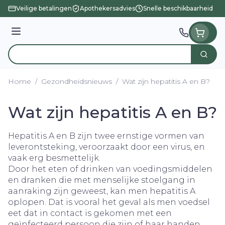
Ga naar de inhoud
Veilige betalingen
Apothekersadvies
Snelle beschikbaarheid
Menu
Zoek
Product, merk, categorie...
Home
/
Gezondheidsnieuws
/
Wat zijn hepatitis A en B?
Wat zijn hepatitis A en B?
Hepatitis A en B zijn twee ernstige vormen van
leverontsteking, veroorzaakt door een virus, en
vaak erg besmettelijk.
Door het eten of drinken van voedingsmiddelen
en dranken die met menselijke stoelgang in
aanraking zijn geweest, kan men hepatitis A
oplopen. Dat is vooral het geval als men voedsel
eet dat in contact is gekomen met een
geïnfecteerd persoon die zijn of haar handen