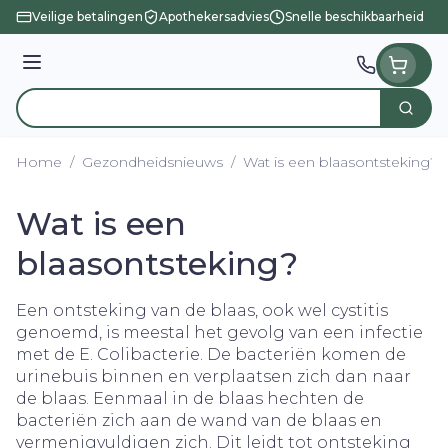
Ga naar de inhoud
Veilige betalingen
Apothekersadvies
Snelle beschikbaarheid
Menu
Zoek
Product, merk, categorie...
Home
/
Gezondheidsnieuws
/
Wat is een blaasontsteking?
Wat is een
blaasontsteking?
Een ontsteking van de blaas, ook wel cystitis
genoemd, is meestal het gevolg van een infectie
met de E. Colibacterie. De bacteriën komen de
urinebuis binnen en verplaatsen zich dan naar
de blaas. Eenmaal in de blaas hechten de
bacteriën zich aan de wand van de blaas en
vermenigvuldigen zich. Dit leidt tot ontsteking