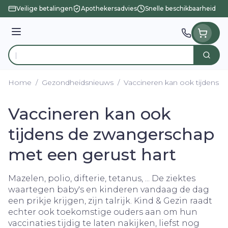
Ga naar de inhoud
Veilige betalingen
Apothekersadvies
Snelle beschikbaarheid
Menu
Zoek
Product, merk, categorie...
Home
/
Gezondheidsnieuws
/
Vaccineren kan ook tijdens 
Vaccineren kan ook
tijdens de zwangerschap
met een gerust hart
Mazelen, polio, difterie, tetanus, ... De ziektes
waartegen baby's en kinderen vandaag de dag
een prikje krijgen, zijn talrijk. Kind & Gezin raadt
echter ook toekomstige ouders aan om hun
vaccinaties tijdig te laten nakijken, liefst nog