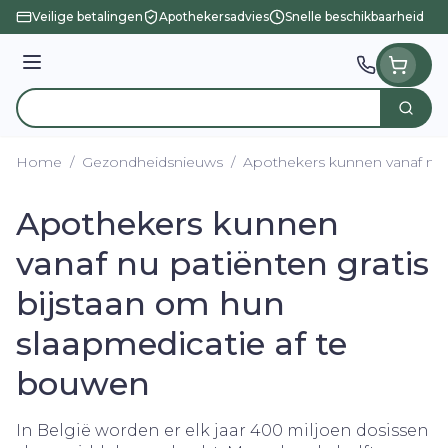
Ga naar de inhoud
Veilige betalingen
Apothekersadvies
Snelle beschikbaarheid
Menu
Zoek
Product, merk, categorie...
Home
/
Gezondheidsnieuws
/
Apothekers kunnen vanaf nu p
Apothekers kunnen
vanaf nu patiënten gratis
bijstaan om hun
slaapmedicatie af te
bouwen
In België worden er elk jaar 400 miljoen dosissen