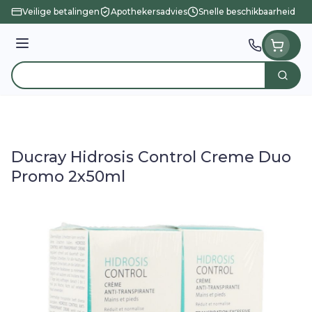
Ga naar de inhoud
Veilige betalingen
Apothekersadvies
Snelle beschikbaarheid
Menu
Zoek
Product, merk, categorie...
Ducray Hidrosis Control Creme Duo
Promo 2x50ml