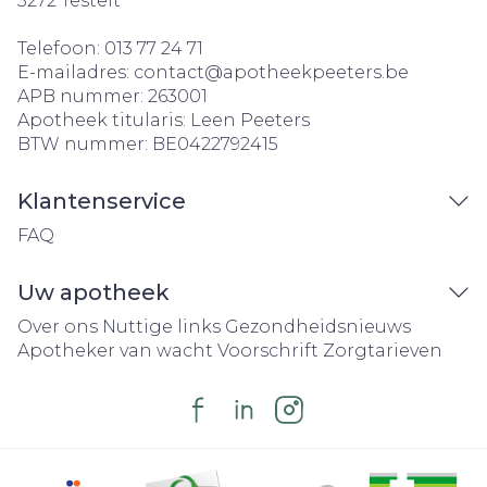
3272
Testelt
Telefoon:
013 77 24 71
E-mailadres:
contact@
apotheekpeeters.be
APB nummer:
263001
Apotheek titularis:
Leen Peeters
BTW nummer:
BE0422792415
Klantenservice
FAQ
Uw apotheek
Over ons
Nuttige links
Gezondheidsnieuws
Apotheker van wacht
Voorschrift
Zorgtarieven