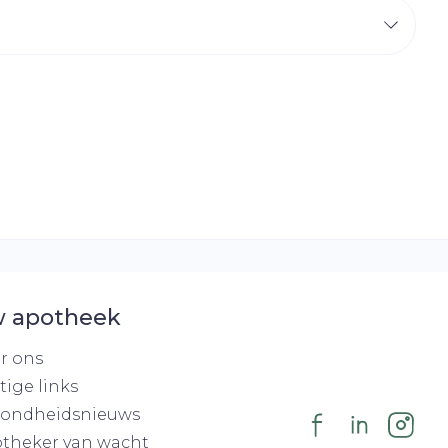
r
erende
Parfums en
geurproducten
 apotheek
CBD
r ons
tige links
ondheidsnieuws
theker van wacht