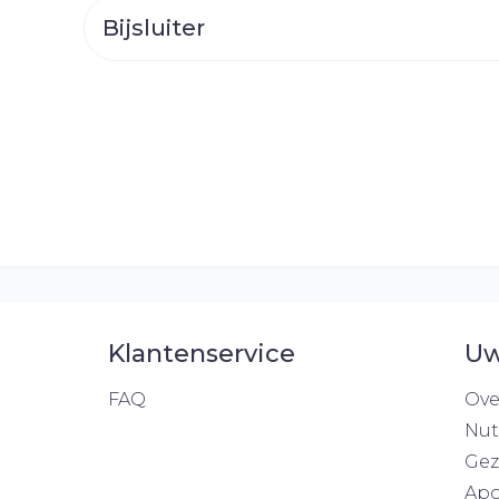
Toon mee
Bijsluiter
orging
Supplementen
Insectenw
middelen
n
Mondmaskers
rnissen
d -
huid
uid
Klantenservice
Uw
Zelfbruiner
Scheren
FAQ
Ove
Nut
Gez
Apo