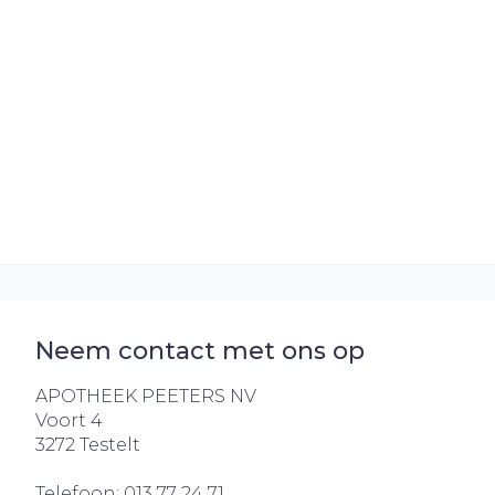
Haar
Gezichtsverz
Pillendozen e
Pigmentstoo
accessoires
Gevoelige hui
geïrriteerde 
Gemengde h
Doffe huid
Toon meer
Neem contact met ons op
Snurken
APOTHEEK PEETERS NV
Voort 4
3272
Testelt
Telefoon:
013 77 24 71