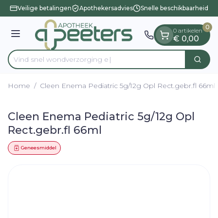
Dia 1 van 1
Ga naar de inhoud
Veilige betalingen
Apothekersadvies
Snelle beschikbaarheid
0
0 artikelen
Menu
€ 0,00
Vind snel wondver
Zoek
Product, merk, categorie...
Home
/
Cleen Enema Pediatric 5g/12g Opl Rect.gebr.fl 66ml
Cleen Enema Pediatric 5g/12g Opl
Rect.gebr.fl 66ml
Geneesmiddel