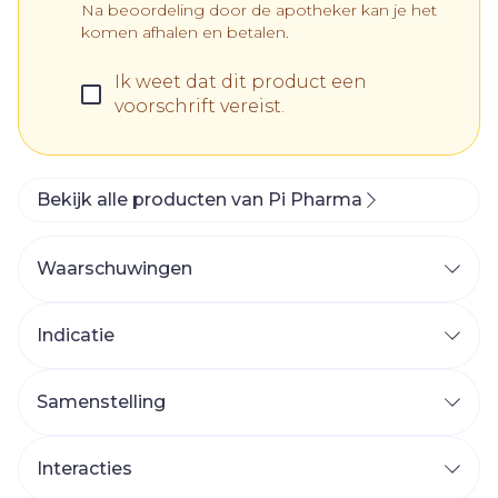
Na beoordeling door de apotheker kan je het
komen afhalen en betalen.
Ik weet dat dit product een
voorschrift vereist.
Bekijk alle producten van Pi Pharma
Waarschuwingen
WANNEER MAG U CASODEX NIET INNEMEN
OF MOET U ER EXTRA VOORZICHTIG MEE
Indicatie
ZIJN? Wanneer mag u CASODEX niet
gebruiken?
Samenstelling
De werkzame stof in CASODEX is
bicalutamide.
Interacties
De andere stoffen in CASODEX zijn lactose