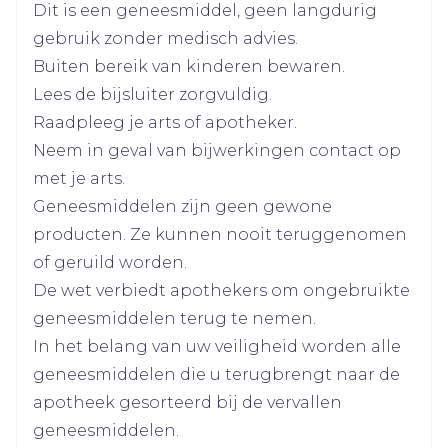
Dit is een geneesmiddel, geen langdurig
Breedte
40 mm
gebruik zonder medisch advies.
cimetidine, gebruikt voor de behandeling
Buiten bereik van kinderen bewaren.
Lengte
115 mm
van zuurbranden of maagzweren
Lees de bijsluiter zorgvuldig.
ketoconazol, gebruikt voor de behandeling
Raadpleeg je arts of apotheker.
Diepte
15 mm
van nagel- of huidschimmels
Neem in geval van bijwerkingen contact op
calciumantagonisten, gebruikt voor de
met je arts.
Actieve
behandeling van een hoge bloeddruk of
bicalutamide
Geneesmiddelen zijn geen gewone
Ingrediënten
bepaalde hartaandoeningen
producten. Ze kunnen nooit teruggenomen
ciclosporine gebruikt om uw
of geruild worden.
Kamertemperatuur (15°C -
immuunsysteem op te heffen
Behoud
De wet verbiedt apothekers om ongebruikte
25°C)
bloedverdunners, zoals warfarine,
acenocoumarol, fluindione en
geneesmiddelen terug te nemen.
fenprocoumon
In het belang van uw veiligheid worden alle
amiodaron, gebruikt tegen
geneesmiddelen die u terugbrengt naar de
hartritmestoornissen
apotheek gesorteerd bij de vervallen
carbamazepine, gebruikt tegen epilepsie
geneesmiddelen.