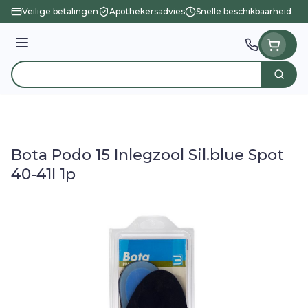
Ga naar de inhoud
Veilige betalingen
Apothekersadvies
Snelle beschikbaarheid
Menu
Zoek
Product, merk, categorie...
Bota Podo 15 Inlegzool Sil.blue Spot
40-41l 1p