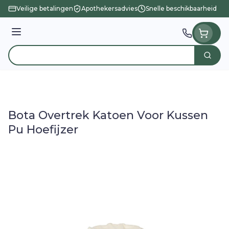
Ga naar de inhoud
Veilige betalingen
Apothekersadvies
Snelle beschikbaarheid
Menu
Zoek
Product, merk, categorie...
Bota Overtrek Katoen Voor Kussen
Pu Hoefijzer