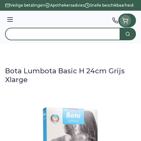
Ga naar de inhoud
Veilige betalingen
Apothekersadvies
Snelle beschikbaarheid
Menu
Zoek
Product, merk, categorie...
Bota Lumbota Basic H 24cm Grijs
Xlarge