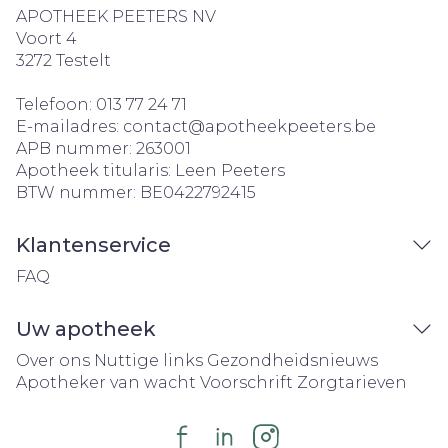
APOTHEEK PEETERS NV
Voort 4
3272
Testelt
Telefoon:
013 77 24 71
E-mailadres:
contact@
apotheekpeeters.be
APB nummer:
263001
Apotheek titularis:
Leen Peeters
BTW nummer:
BE0422792415
Klantenservice
FAQ
Uw apotheek
Over ons
Nuttige links
Gezondheidsnieuws
Apotheker van wacht
Voorschrift
Zorgtarieven