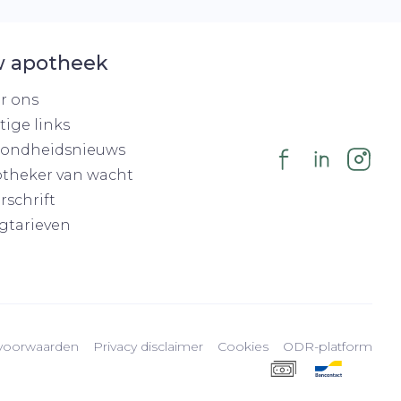
 apotheek
r ons
tige links
ondheidsnieuws
theker van wacht
rschrift
gtarieven
voorwaarden
Privacy disclaimer
Cookies
ODR-platform