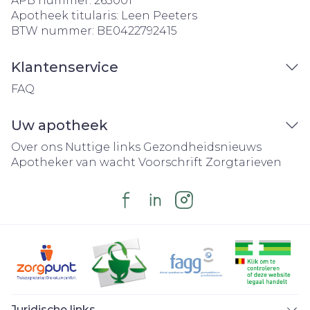
APB nummer:
263001
Apotheek titularis:
Leen Peeters
BTW nummer:
BE0422792415
Klantenservice
FAQ
Uw apotheek
Over ons
Nuttige links
Gezondheidsnieuws
Apotheker van wacht
Voorschrift
Zorgtarieven
Juridische links