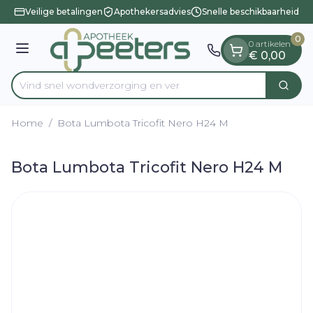
Dia 1 van 1
Ga naar de inhoud
Veilige betalingen
Apothekersadvies
Snelle beschikbaarheid
0
0 artikelen
Menu
€ 0,00
Vind snel wondverzorging
Zoek
Product, merk, categorie...
Home
/
Bota Lumbota Tricofit Nero H24 M
Bota Lumbota Tricofit Nero H24 M