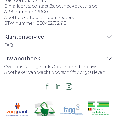
Telefoon:
013 77 24 71
E-mailadres:
contact@
apotheekpeeters.be
APB nummer:
263001
Apotheek titularis:
Leen Peeters
BTW nummer:
BE0422792415
Klantenservice
FAQ
Uw apotheek
Over ons
Nuttige links
Gezondheidsnieuws
Apotheker van wacht
Voorschrift
Zorgtarieven