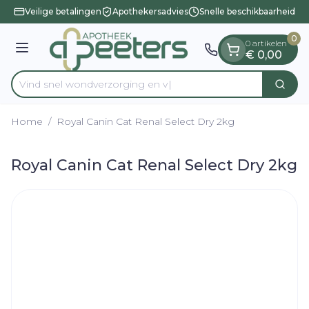
Dia 1 van 1
Ga naar de inhoud
Veilige betalingen
Apothekersadvies
Snelle beschikbaarheid
0
0 artikelen
Menu
€ 0,00
Vind snel wondverzorgi
Zoek
Product, merk, categorie...
Home
/
Royal Canin Cat Renal Select Dry 2kg
Royal Canin Cat Renal Select Dry 2kg