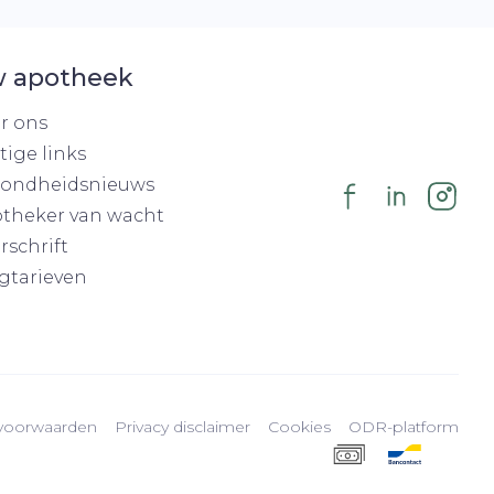
 apotheek
r ons
tige links
ondheidsnieuws
theker van wacht
rschrift
gtarieven
voorwaarden
Privacy disclaimer
Cookies
ODR-platform