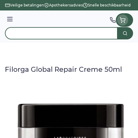
Ga naar de inhoud
Veilige betalingen
Apothekersadvies
Snelle beschikbaarheid
Menu
Zoek
Product, merk, categorie...
Filorga Global Repair Creme 50ml