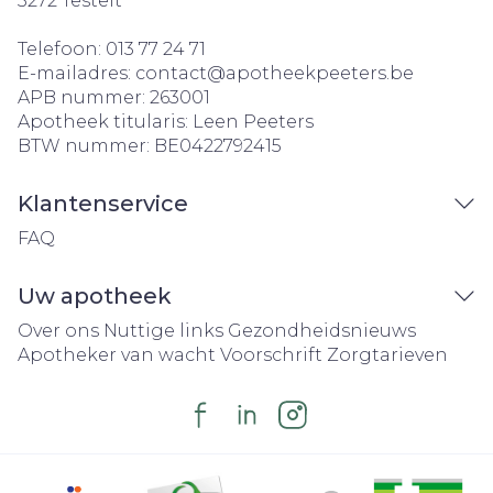
3272
Testelt
Telefoon:
013 77 24 71
E-mailadres:
contact@
apotheekpeeters.be
APB nummer:
263001
Apotheek titularis:
Leen Peeters
BTW nummer:
BE0422792415
Klantenservice
FAQ
Uw apotheek
Over ons
Nuttige links
Gezondheidsnieuws
Apotheker van wacht
Voorschrift
Zorgtarieven