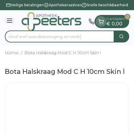
Dia 1 van 1
Ga naar de inhoud
Veilige betalingen
Apothekersadvies
Snelle beschikbaarheid
0
0 artikelen
Menu
€ 0,00
Vind snel wondverzorging
Zoek
Product, merk, categorie...
Home
/
Bota Halskraag Mod C H 10cm Skin l
Bota Halskraag Mod C H 10cm Skin l