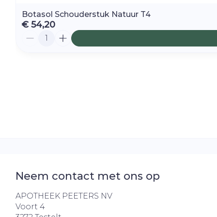
Botasol Schouderstuk Natuur T4
€ 54,20
Aantal
Neem contact met ons op
APOTHEEK PEETERS NV
Voort 4