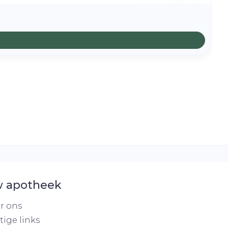
 apotheek
r ons
tige links