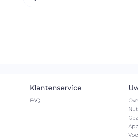
Toon mee
orging
Supplementen
Insectenw
middelen
n
Mondmaskers
rnissen
d -
huid
uid
Klantenservice
Uw
FAQ
Ove
Zelfbruiner
Scheren
Nut
Gez
Apo
Voo