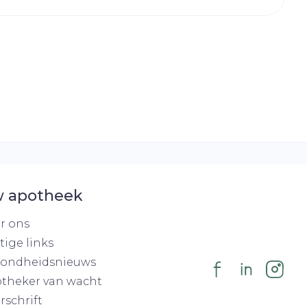
r
erende
Parfums en
geurproducten
 apotheek
r ons
CBD
tige links
ondheidsnieuws
theker van wacht
rschrift