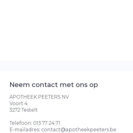
Haar
Gezichtsverz
Pillendozen e
Pigmentstoo
accessoires
Gevoelige hui
geïrriteerde 
Gemengde h
Doffe huid
Toon meer
Neem contact met ons op
APOTHEEK PEETERS NV
Snurken
Voort 4
3272
Testelt
Telefoon:
013 77 24 71
E-mailadres:
contact@
apotheekpeeters.be