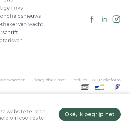
tige links
ondheidsnieuws
theker van wacht
rschrift
gtarieven
voorwaarden
Privacy disclaimer
Cookies
ODR-platform
ze website te laten
Oké, ik begrijp het
eid om cookies te