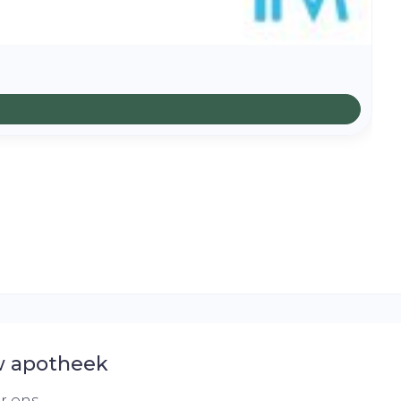
 apotheek
r ons