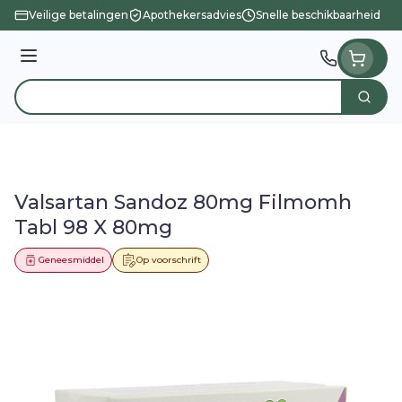
Ga naar de inhoud
Veilige betalingen
Apothekersadvies
Snelle beschikbaarheid
Menu
Zoek
Product, merk, categorie...
Valsartan Sandoz 80mg Filmomh
Tabl 98 X 80mg
Geneesmiddel
Op voorschrift