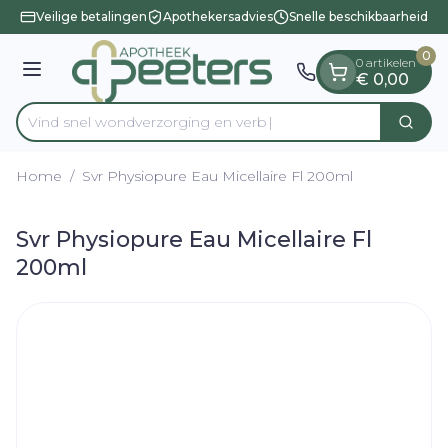
Dia 1 van 1
Ga naar de inhoud
Veilige betalingen
Apothekersadvies
Snelle beschikbaarheid
0
0 artikelen
Menu
€ 0,00
Vind snel wondverzorging
Zoek
Product, merk, categorie...
Home
/
Svr Physiopure Eau Micellaire Fl 200ml
Svr Physiopure Eau Micellaire Fl
200ml