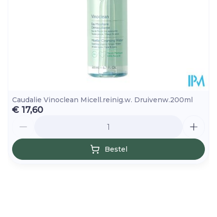
Kamertemperatuur (15°C -
Behoud
25°C)
Caudalie Vinoclean Micell.reinig.w. Druivenw.200ml
€ 17,60
Aantal
Bestel