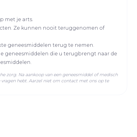
per dag
dag
 met je arts.
cten. Ze kunnen nooit teruggenomen of
kte geneesmiddelen terug te nemen.
lle geneesmiddelen die u terugbrengt naar de
onder voedsel
eesmiddelen.
malen worden
che zorg. Na aankoop van een geneesmiddel of medisch
vragen hebt. Aarzel niet om contact met ons op te
C - 25°C)