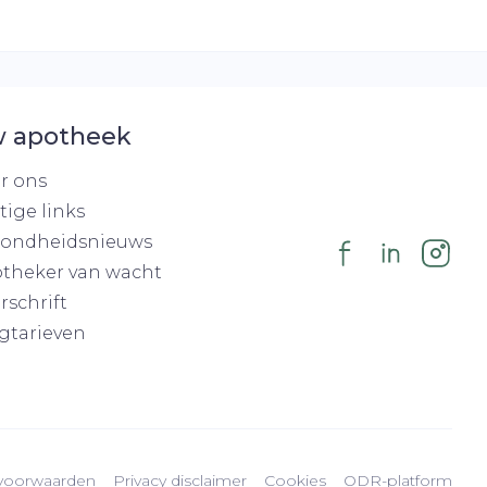
 apotheek
r ons
tige links
ondheidsnieuws
theker van wacht
rschrift
gtarieven
voorwaarden
Privacy disclaimer
Cookies
ODR-platform