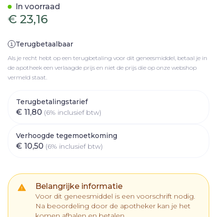
In voorraad
€ 23,16
Terugbetaalbaar
Als je recht hebt op een terugbetaling voor dit geneesmiddel, betaal je in
de apotheek een verlaagde prijs en niet de prijs die op onze webshop
vermeld staat.
Terugbetalingstarief
€ 11,80
(6% inclusief btw)
Verhoogde tegemoetkoming
€ 10,50
(6% inclusief btw)
Belangrijke informatie
Voor dit geneesmiddel is een voorschrift nodig.
Na beoordeling door de apotheker kan je het
komen afhalen en betalen.