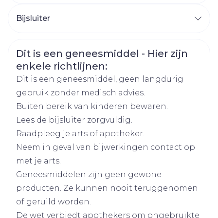
CNK
3582418
gerelateerde geneesmiddelen.
Bijsluiter
Als u zwanger bent of borstvoeding geeft. Als
Nederlands
Arega Pharma NV, Teva
Duits
Frans
u zwanger wordt terwijl u Rosuvastatine Teva
Organisaties
Belgium
filmomhulde tabletten gebruikt, stop dan
Veiligheidsinformatie
Dit is een geneesmiddel - Hier zijn
onmiddellijk met het gebruik en raadpleeg
enkele richtlijnen:
Merken
Teva
uw arts. Vrouwen moeten vermijden om
Dit is een geneesmiddel, geen langdurig
zwanger te worden terwijl ze Rosuvastatine
gebruik zonder medisch advies.
Breedte
63 mm
Teva filmomhulde tabletten gebruiken door
Buiten bereik van kinderen bewaren.
geschikte voorbehoedsmiddelen te
Lees de bijsluiter zorgvuldig.
Lengte
98 mm
gebruiken.
Raadpleeg je arts of apotheker.
Als u een leverziekte heeft
Neem in geval van bijwerkingen contact op
Diepte
55 mm
Als u ernstige nierproblemen heeft
met je arts.
Als u herhaaldelijke of onverklaarbare
Geneesmiddelen zijn geen gewone
Actieve
rosuvastatine calcium
spierlast of spierpijn heeft
producten. Ze kunnen nooit teruggenomen
Ingrediënten
Als u een geneesmiddelcombinatie van
of geruild worden.
sofosbuvir/velpatasvir/voxilaprevir inneemt
De wet verbiedt apothekers om ongebruikte
Kamertemperatuur (15°C -