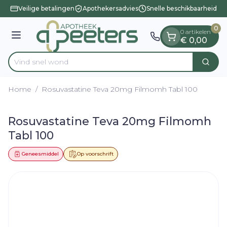
Dia 1 van 1
Ga naar de inhoud
Veilige betalingen
Apothekersadvies
Snelle beschikbaarheid
0
0 artikelen
Menu
€ 0,00
Vind
Zoek
Product, merk, categorie...
Home
/
Rosuvastatine Teva 20mg Filmomh Tabl 100
Rosuvastatine Teva 20mg Filmomh
Tabl 100
Geneesmiddel
Op voorschrift