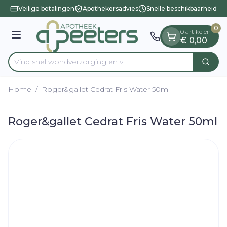
Dia 1 van 1
Ga naar de inhoud
Veilige betalingen
Apothekersadvies
Snelle beschikbaarheid
0
0 artikelen
Menu
€ 0,00
Vind snel wondverzorgi
Zoek
Product, merk, categorie...
Home
/
Roger&gallet Cedrat Fris Water 50ml
Roger&gallet Cedrat Fris Water 50ml