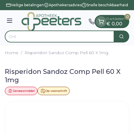
Dia 1 van 1
Ga naar de inhoud
Veilige betalingen
Apothekersadvies
Snelle beschikbaarheid
0
0 artikelen
Menu
€ 0,00
Zoek
Product, merk, categorie...
Home
/
Risperidon Sandoz Comp Pell 60 X 1mg
Risperidon Sandoz Comp Pell 60 X
1mg
Geneesmiddel
Op voorschrift