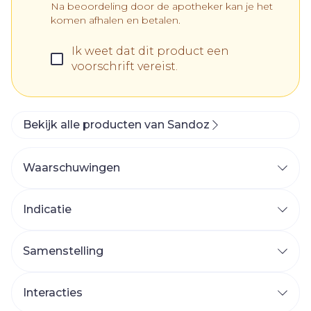
Na beoordeling door de apotheker kan je het
komen afhalen en betalen.
Ik weet dat dit product een
voorschrift vereist.
Bekijk alle producten van Sandoz
Waarschuwingen
Wanneer mag u dit middel niet gebruiken of
moet u er extra voorzichtig mee zijn?
Indicatie
Wanneer mag u dit middel niet gebruiken? 
U bent allergisch voor een van de stoffen in
Samenstelling
dit geneesmiddel. Deze stoffen kunt u vinden
in rubriek 6 van deze bijsluiter. Als u niet
Interacties
zeker bent of het bovenvermelde punt op u