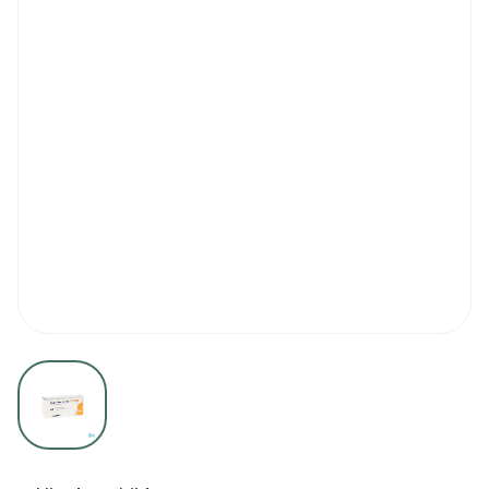
View larger image
Risperidon Sandoz Comp P