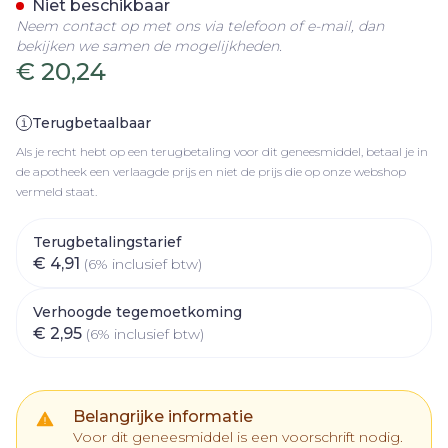
Niet beschikbaar
Neem contact op met ons via telefoon of e-mail, dan
bekijken we samen de mogelijkheden.
€ 20,24
Terugbetaalbaar
Als je recht hebt op een terugbetaling voor dit geneesmiddel, betaal je in
de apotheek een verlaagde prijs en niet de prijs die op onze webshop
vermeld staat.
Terugbetalingstarief
€ 4,91
(6% inclusief btw)
Verhoogde tegemoetkoming
€ 2,95
(6% inclusief btw)
Belangrijke informatie
Voor dit geneesmiddel is een voorschrift nodig.