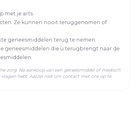
 met je arts.
cten. Ze kunnen nooit teruggenomen of
kte geneesmiddelen terug te nemen.
lle geneesmiddelen die u terugbrengt naar de
eesmiddelen.
che zorg. Na aankoop van een geneesmiddel of medisch
vragen hebt. Aarzel niet om contact met ons op te
C - 25°C)