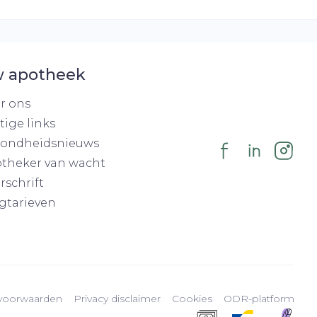
 apotheek
r ons
tige links
ondheidsnieuws
theker van wacht
rschrift
gtarieven
voorwaarden
Privacy disclaimer
Cookies
ODR-platform