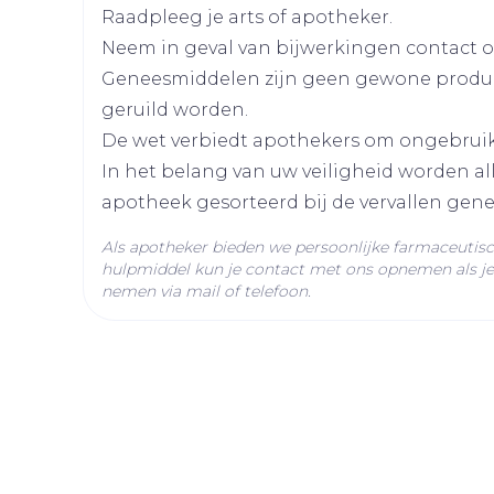
Raadpleeg je arts of apotheker.
Lengte
96 mm
Neem in geval van bijwerkingen contact op
Geneesmiddelen zijn geen gewone produ
Diepte
61 mm
geruild worden.
De wet verbiedt apothekers om ongebrui
Hoeveelheid
100
In het belang van uw veiligheid worden a
Verpakking
apotheek gesorteerd bij de vervallen gen
Actieve
Als apotheker bieden we persoonlijke farmaceutis
quetiapine fumaraat
Ingrediënten
hulpmiddel kun je contact met ons opnemen als je 
nemen via mail of telefoon.
Behoud
Kamertemperatuur (15°