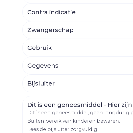
Afslanken
Homeopat
Toon mee
Enkel en v
Contra indicatie
Toon mee
Zwangerschap
orging
Supplementen
Insectenw
middelen
n
Mondmaskers
rnissen
Gebruik
d -
huid
Gegevens
uid
CNK
3364031
Bijsluiter
Organisaties
Nederlands
Arega Pharma NV, Tev
Duits
Frans
Veiligheidsinformatie
Dit is een geneesmiddel - Hier zijn
Merken
Teva
Dit is een geneesmiddel, geen langdurig 
Zelfbruiner
Scheren
Buiten bereik van kinderen bewaren.
Breedte
89 mm
Lees de bijsluiter zorgvuldig.