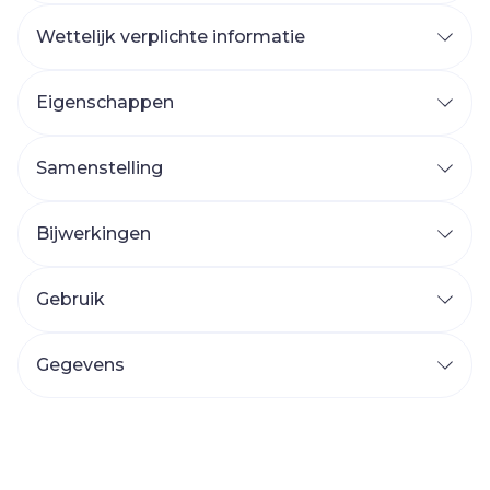
Wettelijk verplichte informatie
Eigenschappen
Natuurlijke 'anhydrous' cafeïne, de meest
zuivere vorm van cafeïne
Samenstelling
Geliefd door studenten en sporters
Cafeïne staat niet op de internationale
Bijwerkingen
dopinglijst en mag door sporters gebruikt
Geschikt voor vegetariërs en veganisten
worden
Lactose- en gluten- en sojavrij
Gebruik
Niet aanbevolen voor kinderen, zwangere
vrouwen, vrouwen die borstvoeding geven of
Gegevens
cafeïnegevoelige personen.
CNK
3238466
Buiten het bereik en zicht van kinderen
bewaren. De opgegeven aanbevolen
Organisaties
Solidpharma
dagelijkse hoeveelheid mag niet