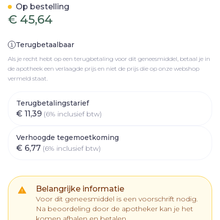
Op bestelling
€ 45,64
Terugbetaalbaar
Als je recht hebt op een terugbetaling voor dit geneesmiddel, betaal je in
de apotheek een verlaagde prijs en niet de prijs die op onze webshop
vermeld staat.
Terugbetalingstarief
€ 11,39
(6% inclusief btw)
Verhoogde tegemoetkoming
€ 6,77
(6% inclusief btw)
Belangrijke informatie
Voor dit geneesmiddel is een voorschrift nodig.
Na beoordeling door de apotheker kan je het
komen afhalen en betalen.