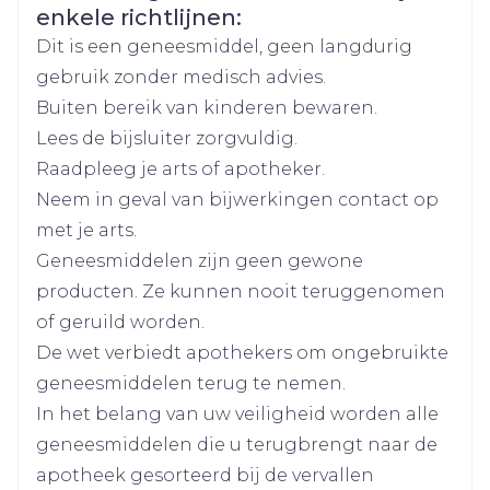
Merken
Sandoz
enkele richtlijnen:
Neem het aantal capsules dat door uw arts is
Dit is een geneesmiddel, geen langdurig
voorgeschreven.
Breedte
124 mm
gebruik zonder medisch advies.
De dosering is aangepast aan u en uw
Buiten bereik van kinderen bewaren.
ziektebeeld en zal in het algemeen liggen
Lengte
147 mm
Lees de bijsluiter zorgvuldig.
tussen 150 en 600 mg per dag.Uw arts zal u
Raadpleeg je arts of apotheker.
vertellen dat u ofwel tweemaal ofwel
Diepte
71 mm
Neem in geval van bijwerkingen contact op
driemaal per dag Pregabaline Sandoz moet
met je arts.
innemen. Voor tweemaal per dag neemt u
Actieve
pregabaline
Geneesmiddelen zijn geen gewone
Pregabaline Sandoz éénmaal 's ochtends en
Ingrediënten
producten. Ze kunnen nooit teruggenomen
éénmaal 's avonds in, elke dag op ongeveer
of geruild worden.
Kamertemperatuur (15°C -
hetzelfde tijdstip. Voor driemaal per dag
Behoud
De wet verbiedt apothekers om ongebruikte
25°C)
neemt u Pregabaline
geneesmiddelen terug te nemen.
In het belang van uw veiligheid worden alle
geneesmiddelen die u terugbrengt naar de
apotheek gesorteerd bij de vervallen