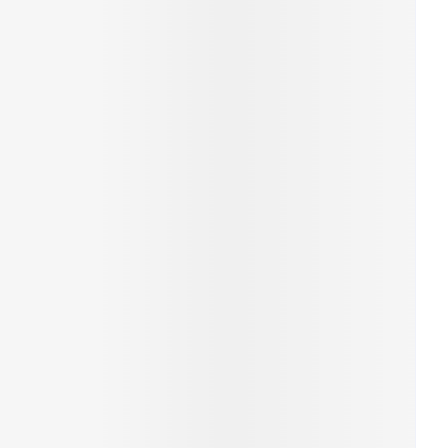
r
erende
Parfums en
geurproducten
CBD