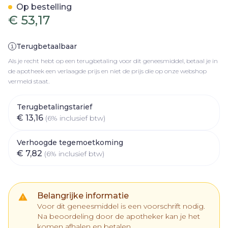
Op bestelling
€ 53,17
Terugbetaalbaar
Als je recht hebt op een terugbetaling voor dit geneesmiddel, betaal je in
de apotheek een verlaagde prijs en niet de prijs die op onze webshop
vermeld staat.
Terugbetalingstarief
€ 13,16
(6% inclusief btw)
Verhoogde tegemoetkoming
€ 7,82
(6% inclusief btw)
Belangrijke informatie
Voor dit geneesmiddel is een voorschrift nodig.
Na beoordeling door de apotheker kan je het
komen afhalen en betalen.