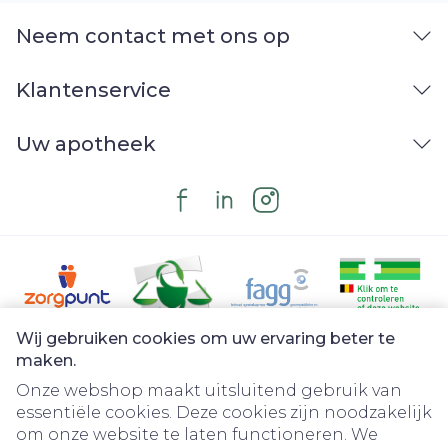
klasse van de zogenoemde mTor-remmers).
'Neemt u nog andere geneesmiddelen in?'),
(inclusief dubbel zien), tinnitus (oorsuizen),
Neem contact met ons op
palpitaties (merkbare hartslag), opvliegers,
licht gevoel in het hoofd vanwege een lage
Klantenservice
bloeddruk, hoesten, kortademigheid,
misselijkheid, braken (overgeven), buikpijn,
Uw apotheek
smaakstoornissen, dyspepsie of
spijsverteringsstoornissen, verandering van
de stoelgang, diarree, constipatie, allergische
reacties (zoals huiduitslag, jeuk),
spierkrampen, vermoeidheid, zwakte,
zwelling van de enkels (oedeem).
Wij gebruiken cookies om uw ervaring beter te
Juridische links
maken.
Onze webshop maakt uitsluitend gebruik van
essentiële cookies. Deze cookies zijn noodzakelijk
om onze website te laten functioneren. We