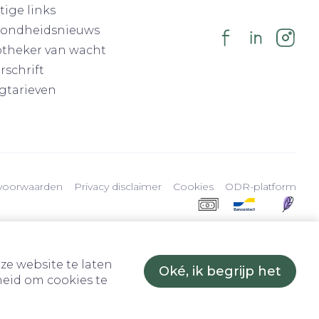
tige links
ondheidsnieuws
theker van wacht
rschrift
gtarieven
voorwaarden
Privacy disclaimer
Cookies
ODR-platform
ze website te laten
Oké, ik begrijp het
eid om cookies te