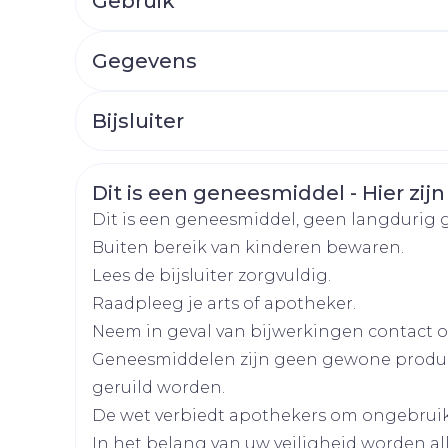
Gebruik
Afslanken
Homeopat
Toon mee
Enkel en v
Hoe gebruikt u Paroxetine AB?
Gegevens
Toon mee
CNK
4374864
orging
Supplementen
Insectenw
Bijsluiter
middelen
n
Mondmaskers
rnissen
Organisaties
Nederlands
Aurobindo
Duits
Frans
d -
Veiligheidsinformatie
Dit is een geneesmiddel - Hier zijn
huid
Merken
Aurobindo
Dit is een geneesmiddel, geen langdurig 
uid
Buiten bereik van kinderen bewaren.
Breedte
65 mm
Lees de bijsluiter zorgvuldig.
Raadpleeg je arts of apotheker.
Lengte
84 mm
Neem in geval van bijwerkingen contact op
Geneesmiddelen zijn geen gewone produ
Diepte
66 mm
geruild worden.
Zelfbruiner
Scheren
De wet verbiedt apothekers om ongebrui
Actieve
paroxetine hydrochlor
In het belang van uw veiligheid worden a