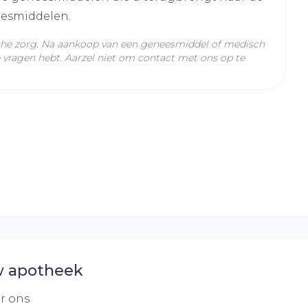
eesmiddelen.
C - 25°C)
che zorg. Na aankoop van een geneesmiddel of medisch
vragen hebt. Aarzel niet om contact met ons op te
 apotheek
r ons