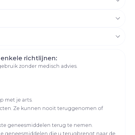
hie
Diverse
r
Toon meer
oet
geneesmiddelen
r
erende
Parfums en
geurproducten
 enkele richtlijnen:
gebruik zonder medisch advies.
 met je arts.
cten. Ze kunnen nooit teruggenomen of
CBD
kte geneesmiddelen terug te nemen.
ide
lle geneesmiddelen die u terugbrengt naar de