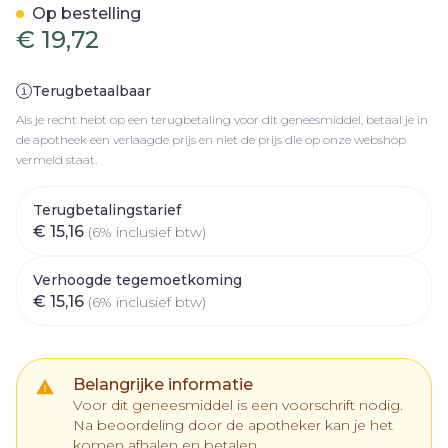
Op bestelling
€ 19,72
Terugbetaalbaar
Als je recht hebt op een terugbetaling voor dit geneesmiddel, betaal je in
de apotheek een verlaagde prijs en niet de prijs die op onze webshop
vermeld staat.
Terugbetalingstarief
€ 15,16
(6% inclusief btw)
Verhoogde tegemoetkoming
€ 15,16
(6% inclusief btw)
Belangrijke informatie
Voor dit geneesmiddel is een voorschrift nodig.
Na beoordeling door de apotheker kan je het
komen afhalen en betalen.