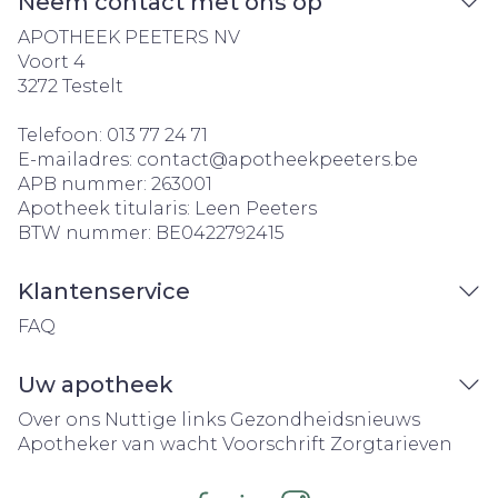
Neem contact met ons op
APOTHEEK PEETERS NV
Voort 4
3272
Testelt
Telefoon:
013 77 24 71
E-mailadres:
contact@
apotheekpeeters.be
APB nummer:
263001
Apotheek titularis:
Leen Peeters
BTW nummer:
BE0422792415
Klantenservice
FAQ
Uw apotheek
Over ons
Nuttige links
Gezondheidsnieuws
Apotheker van wacht
Voorschrift
Zorgtarieven