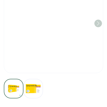
View larger image
View larger image
Omeprazole EG 40 Mg Maa