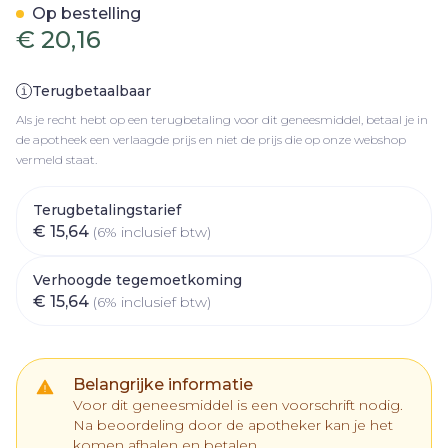
Op bestelling
€ 20,16
Terugbetaalbaar
Als je recht hebt op een terugbetaling voor dit geneesmiddel, betaal je in
de apotheek een verlaagde prijs en niet de prijs die op onze webshop
vermeld staat.
Terugbetalingstarief
€ 15,64
(6% inclusief btw)
Verhoogde tegemoetkoming
€ 15,64
(6% inclusief btw)
Belangrijke informatie
Voor dit geneesmiddel is een voorschrift nodig.
Na beoordeling door de apotheker kan je het
komen afhalen en betalen.