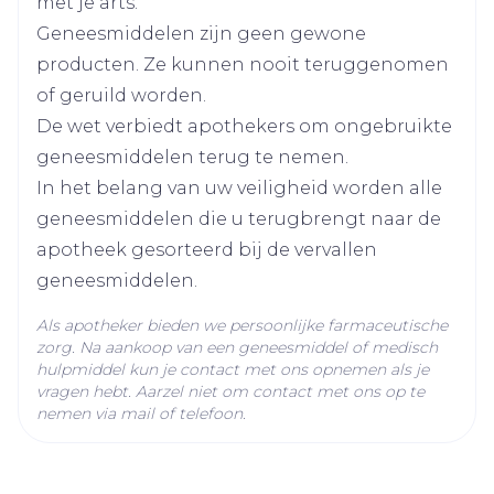
Startdosering: 60 mg, 1 x per dag
met je arts.
Vanaf 80 mg per dag, de dosis in twee
Geneesmiddelen zijn geen gewone
Hoeveelheid
28
innamen verdelen
producten. Ze kunnen nooit teruggenomen
Verpakking
of geruild worden.
De capsules met voldoende water (1 glas
Actieve
De wet verbiedt apothekers om ongebruikte
omeprazol
Ingrediënten
water) inslikken
geneesmiddelen terug te nemen.
Voor een maaltijd
In het belang van uw veiligheid worden alle
Kamertemperatuur (15°C -
De capsules mogen geopend worden en in
geneesmiddelen die u terugbrengt naar de
Behoud
25°C)
suspensie gebracht worden in een eetlepel
apotheek gesorteerd bij de vervallen
niet-koolzuurhoudend water of een vloeistof
geneesmiddelen.
met een lage pH zoals fruitsap. De suspensie
Als apotheker bieden we persoonlijke farmaceutische
dient zo snel mogelijk te worden toegediend,
zorg. Na aankoop van een geneesmiddel of medisch
na maximum 30 minuten
hulpmiddel kun je contact met ons opnemen als je
vragen hebt. Aarzel niet om contact met ons op te
nemen via mail of telefoon.