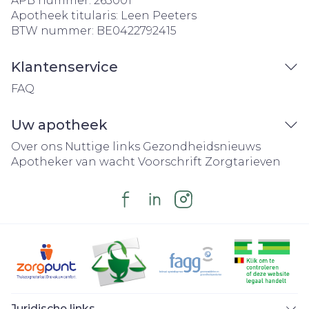
APB nummer:
263001
Apotheek titularis:
Leen Peeters
BTW nummer:
BE0422792415
Klantenservice
FAQ
Uw apotheek
Over ons
Nuttige links
Gezondheidsnieuws
Apotheker van wacht
Voorschrift
Zorgtarieven
Juridische links