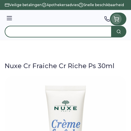
Ga naar de inhoud
Veilige betalingen
Apothekersadvies
Snelle beschikbaarheid
Menu
Zoek
Product, merk, categorie...
Nuxe Cr Fraiche Cr Riche Ps 30ml